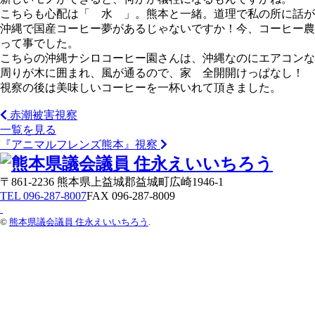
こちらも心配は「 水 」。熊本と一緒。道理で私の所に話が
沖縄で国産コーヒー夢があるじゃないですか！今、コーヒー農
って事でした。
こちらの沖縄ナシロコーヒー園さんは、沖縄なのにエアコンな
周りが木に囲まれ、風が通るので、家 全開開けっぱなし！
視察の後は美味しいコーヒーを一杯いれて頂きました。
赤潮被害視察
一覧を見る
『アニマルフレンズ熊本』視察
〒861-2236 熊本県上益城郡益城町広崎1946-1
TEL 096-287-8007
FAX 096-287-8009
©
熊本県議会議員 住永えいいちろう
.