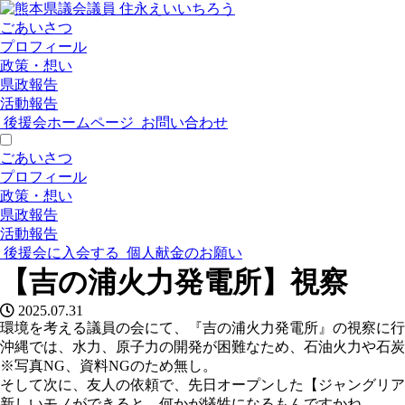
ごあいさつ
プロフィール
政策・想い
県政報告
活動報告
後援会ホームページ
お問い合わせ
ごあいさつ
プロフィール
政策・想い
県政報告
活動報告
後援会に入会する
個人献金のお願い
【吉の浦火力発電所】視察
2025.07.31
環境を考える議員の会にて、『吉の浦火力発電所』の視察に行
沖縄では、水力、原子力の開発が困難なため、石油火力や石炭
※写真NG、資料NGのため無し。
そして次に、友人の依頼で、先日オープンした【ジャングリア
新しいモノができると、何かが犠牲になるもんですかね。