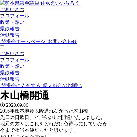
ごあいさつ
プロフィール
政策・想い
県政報告
活動報告
後援会ホームページ
お問い合わせ
ごあいさつ
プロフィール
政策・想い
県政報告
活動報告
後援会に入会する
個人献金のお願い
木山橋開通
2023.09.06
2016年熊本地震以降通れなかった木山橋、
先日の日曜日、7年半ぶりに開通いたしました。
地元の方々はこれをどれだけ心待ちにしていたか…
今まで相当不便だったと思います。
だけどよかったァ〜♪