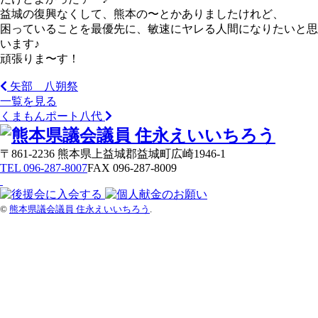
益城の復興なくして、熊本の〜とかありましたけれど、
困っていることを最優先に、敏速にヤレる人間になりたいと思
います♪
頑張りま〜す！
矢部 八朔祭
一覧を見る
くまもんポート八代
〒861-2236 熊本県上益城郡益城町広崎1946-1
TEL 096-287-8007
FAX 096-287-8009
©
熊本県議会議員 住永えいいちろう
.