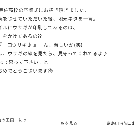
！
立甲佐高校の卒業式にお招き頂きました。
読をさせていただいた後、地元ネタを一言。
イルにウサギが印刷してあるのは、
をかけてあるの⁇
 コウサギ♪ 』 ん、苦しいか(笑)
ん、ウサギの絵を見たら、見守ってくれてるよ♪
 って思って下さい。と
おめでとうございます㊗️
肉の王国 にっ
一覧を見る
嘉島町消防団